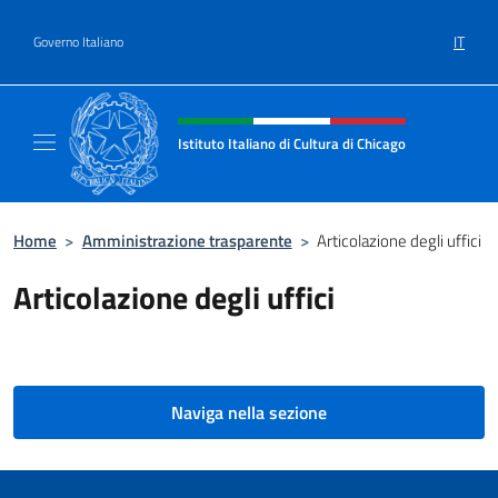
Salta al contenuto
IT
Governo Italiano
Intestazione sito, social e menù
Istituto Italiano di Cultura di Chicago
Sito ufficiale dell'Istituto Italiano di Cultura
Home
>
Amministrazione trasparente
>
Articolazione degli uffici
Articolazione degli uffici
Naviga nella sezione