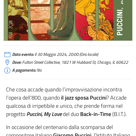
Data evento:
Il 30 Maggio 2024, 20:00 (Ora locale)
Dove:
Fulton Street Collective, 1821 W Hubbard St, Chicago, IL 60622
A pagamento:
No
Che cosa accade quando l’improvvisazione incontra
l’opera dell’800, quando
il jazz sposa Puccini
? Accade
qualcosa di irripetibile e unico, che prende forma nel
progetto
Puccini, My Love
del duo
Back-in-Time
(B.I.T.).
In occasione del centenario dalla scomparsa del
compositore italiano
Giacomo Puccini
, l’Istituto Italiano