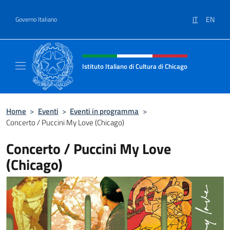
Salta al contenuto
IT
EN
Governo Italiano
Intestazione sito, social e menù
Istituto Italiano di Cultura di Chicago
Sito ufficiale dell'Istituto Italiano di Cultura
Home
>
Eventi
>
Eventi in programma
>
Concerto / Puccini My Love (Chicago)
Concerto / Puccini My Love
(Chicago)