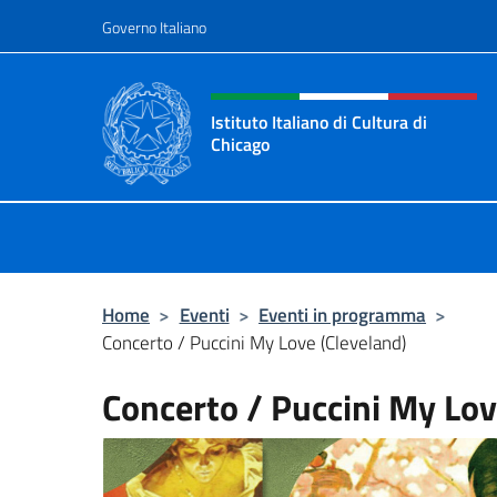
Salta al contenuto
Governo Italiano
Intestazione sito, social 
Istituto Italiano di Cultura di
Chicago
Sito ufficiale dell'Istituto Italiano d
Home
>
Eventi
>
Eventi in programma
>
Concerto / Puccini My Love (Cleveland)
Concerto / Puccini My Lov