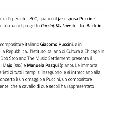
tra l’opera dell’800, quando
il jazz sposa Puccini
?
nde forma nel progetto
Puccini, My Love
del duo
Back-in-
 compositore italiano
Giacomo Puccini
, e in
a Repubblica, l’Istituto Italiano di Cultura a Chicago in
t, Bob Stop and The Music Settlement, presenta il
di Majo
(sax) e
Manuela Pasqui
(piano). Le immortali
isti di tutti i tempi si inseguono, e si intrecciano alla
 concerto è un omaggio a Puccini, un compositore
te, che a cavallo di due secoli ha rappresentato