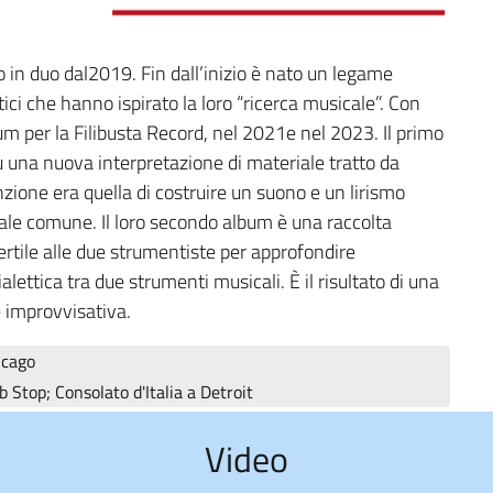
o in duo dal2019. Fin dall’inizio è nato un legame
stici che hanno ispirato la loro “ricerca musicale”. Con
m per la Filibusta Record, nel 2021e nel 2023. Il primo
u una nuova interpretazione di materiale tratto da
enzione era quella di costruire un suono e un lirismo
cale comune. Il loro secondo album è una raccolta
fertile alle due strumentiste per approfondire
ialettica tra due strumenti musicali. È il risultato di una
e improvvisativa.
icago
Stop; Consolato d'Italia a Detroit
Video