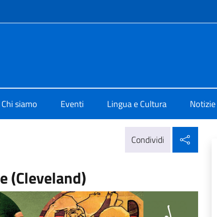
e menù
i Cultura di Chicago
Chi siamo
Eventi
Lingua e Cultura
Notizie
Condi
Condividi
e (Cleveland)