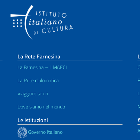
La Rete Farnesina
L
La Farnesina – il MAECI
C
La Rete diplomatica
E
Viaggiare sicuri
L
Dove siamo nel mondo
N
Le Istituzioni
A
Governo Italiano