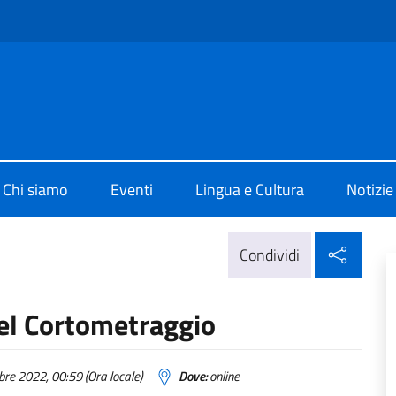
e menù
i Cultura di Chicago
Chi siamo
Eventi
Lingua e Cultura
Notizie
Condi
Condividi
del Cortometraggio
re 2022, 00:59 (Ora locale)
Dove:
online