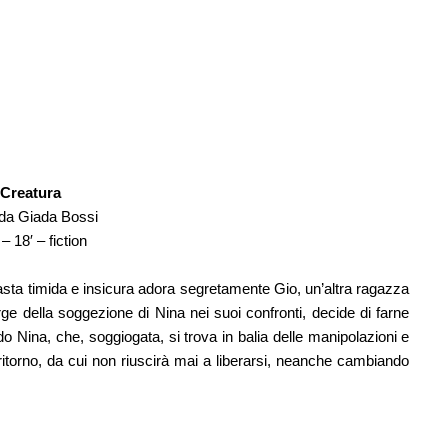
Creatura
 da Giada Bossi 
– 18′ – fiction
asta timida e insicura adora segretamente Gio, un’altra ragazza 
e della soggezione di Nina nei suoi confronti, decide di farne 
 Nina, che, soggiogata, si trova in balia delle manipolazioni e 
ritorno, da cui non riuscirà mai a liberarsi, neanche cambiando 