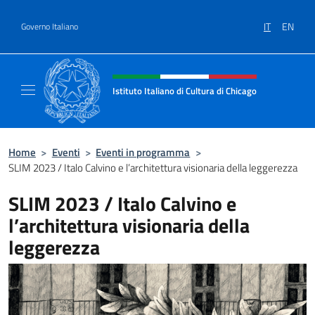
Salta al contenuto
IT
EN
Governo Italiano
Intestazione sito, social e menù
Istituto Italiano di Cultura di Chicago
Sito ufficiale dell'Istituto Italiano di Cultura
Home
>
Eventi
>
Eventi in programma
>
SLIM 2023 / Italo Calvino e l’architettura visionaria della leggerezza
SLIM 2023 / Italo Calvino e
l’architettura visionaria della
leggerezza