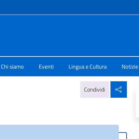
e menù
i Cultura di Chicago
Chi siamo
Eventi
Lingua e Cultura
Notizie
Condi
Condividi