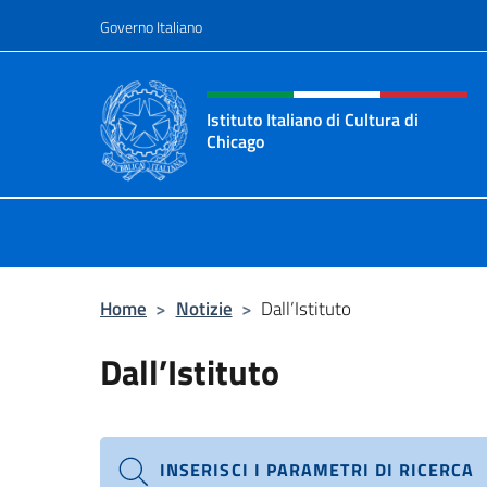
Salta al contenuto
Governo Italiano
Intestazione sito, social 
Istituto Italiano di Cultura di
Chicago
Sito ufficiale dell'Istituto Italiano d
Home
>
Notizie
>
Dall’Istituto
Dall’Istituto
INSERISCI I PARAMETRI DI RICERCA