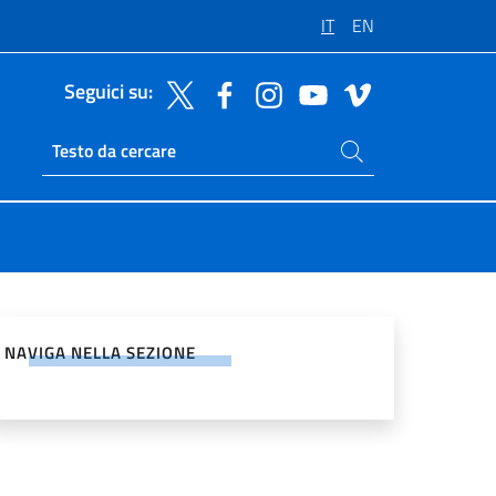
IT
EN
Seguici su:
Cerca nel sito
Ricerca sito live
vidi sui Social Network
NAVIGA NELLA SEZIONE