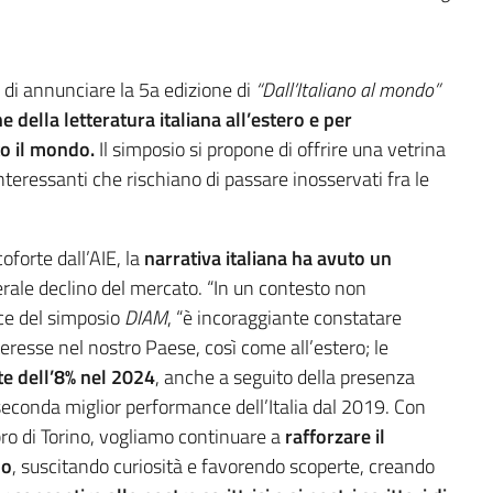
to di annunciare la 5a edizione di
“Dall’Italiano al mondo”
 della letteratura italiana all’estero e per
to il mondo.
Il simposio si propone di offrire una vetrina
 interessanti che rischiano di passare inosservati fra le
oforte dall’AIE, la
narrativa italiana ha avuto un
rale declino del mercato. “In un contesto non
ice del simposio
DIAM
, “è incoraggiante constatare
teresse nel nostro Paese, così come all’estero; le
ate dell’8% nel 2024
, anche a seguito della presenza
 seconda miglior performance dell’Italia dal 2019. Con
ro di Torino, vogliamo continuare a
rafforzare il
do
, suscitando curiosità e favorendo scoperte, creando