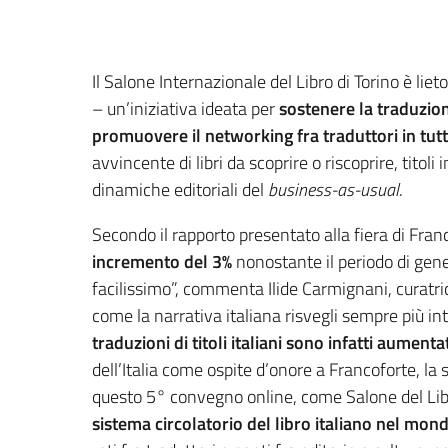
Il Salone Internazionale del Libro di Torino è lie
– un’iniziativa ideata per
sostenere la traduzione
promuovere il networking fra traduttori in tut
avvincente di libri da scoprire o riscoprire, titoli
dinamiche editoriali del
business-as-usual
.
Secondo il rapporto presentato alla fiera di Franc
incremento del 3%
nonostante il periodo di gene
facilissimo”, commenta Ilide Carmignani, curatr
come la narrativa italiana risvegli sempre più in
traduzioni di titoli italiani sono infatti aument
dell’Italia come ospite d’onore a Francoforte, la
questo 5° convegno online, come Salone del Lib
sistema circolatorio del libro italiano nel mon