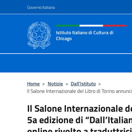
Salta al contenuto
Governo Italiano
Intestazione sito, social 
Istituto Italiano di Cultura di
Chicago
Sito ufficiale dell'Istituto Italiano d
Home
>
Notizie
>
Dall’Istituto
>
Il Salone Internazionale del Libro di Torino annuncia
Il Salone Internazionale d
5a edizione di “Dall’Itali
online rivolto a traduttrici