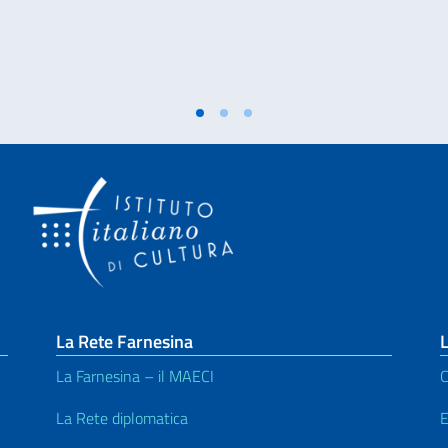
La Rete Farnesina
L
La Farnesina – il MAECI
C
La Rete diplomatica
E