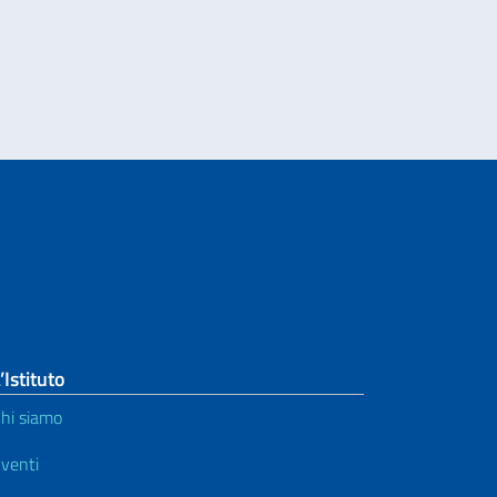
’Istituto
hi siamo
venti