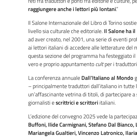
reti fra traduttori e ponti fra editorie e culture, p
raggiungere anche i lettori più lontani
.”
Il Salone Internazionale del Libro di Torino sosti
livello sia culturale che editoriale.
Il Salone ha i
ad aver creato, nel 2001, una serie di eventi pro
ai lettori italiani di accedere alle letterature del 
questa sezione del programma ha festeggiato il
vero e proprio appuntamento
cult
per i traduttori
La conferenza annuale
Dall’Italiano al Mondo
g
– principalmente traduttori dall’italiano​ in tutte
un’affascinante vetrina di titoli, di partecipare a
giornalisti e
scrittrici e scrittori
italiani.
L’edizione del convegno 2025 vede la partecipaz
Buffoni, Ilide Carmignani, Stefano Dal Bianco, 
Mariangela Gualtieri, Vincenzo Latronico, Ilari