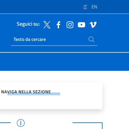
IT
EN
Seguici su:
Cerca nel sito
Ricerca sito live
vidi sui Social Network
NAVIGA NELLA SEZIONE