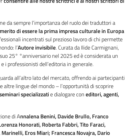
er
consentire alle nostre scrittrici e ai nostri scrittori di
ene da sempre l’importanza del ruolo dei traduttori a
l merito di essere la prima impresa culturale in Europa
fessionali incentrati sul prezioso lavoro di chi permette
mondo: l’
Autore invisibile
. Curata da Ilide Carmignani,
 suo 25° °anniversario nel 2025 ed è considerata un
 e i professionisti dell’editoria in generale.
uarda all’altro lato del mercato, offrendo ai partecipanti
 le altre lingue del mondo – l’opportunità di scoprire
seminari specializzati
e dialogare con
editori, agenti,
ione di A
nnalena Benini, Davide Brullo, Franco
Lorenza Honorati, Roberta Fabbri, Tito Faraci,
a Marinelli, Eros Miari; Francesca Novajra, Dario