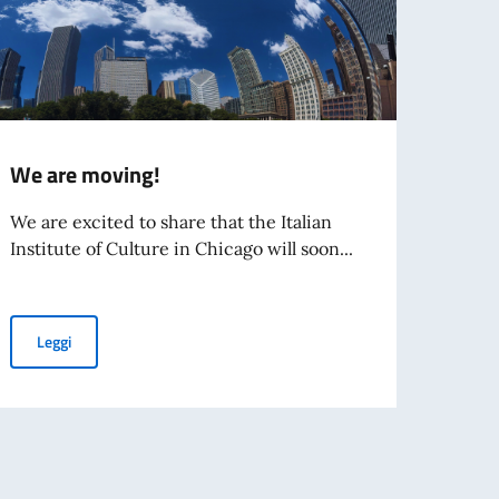
We are moving!
JOB 
POSI
We are excited to share that the Italian
AGEN
Institute of Culture in Chicago will soon...
INV
Forei
We are moving!
Leggi
Dichi
Requi
mporaneo
Leg