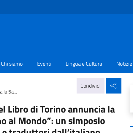
e menù
i Cultura di Chicago
Chi siamo
Eventi
Lingua e Cultura
Notizie
Condi
Condividi
 la 5a...
el Libro di Torino annuncia la
ano al Mondo”: un simposio
 e traduttori dall’italiano