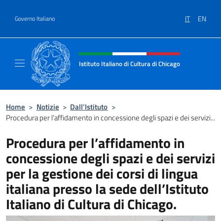
Salta al contenuto
IT
EN
Governo Italiano
Intestazione sito, social e menù
Istituto Italiano di Cultura di Chicago
Sito ufficiale dell'Istituto Italiano di Cultura
Home
>
Notizie
>
Dall’Istituto
>
Procedura per l’affidamento in concessione degli spazi e dei servizi...
Procedura per l’affidamento in
concessione degli spazi e dei servizi
per la gestione dei corsi di lingua
italiana presso la sede dell’Istituto
Italiano di Cultura di Chicago.