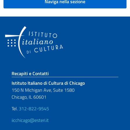
Naviga nella sezione
Sezione footer
Recapiti e Contatti
Istituto Italiano di Cultura di Chicago
150 N Michigan Ave, Suite 1580
Chicago, IL 60601
Tel.
312-822-9545
iicchicago@esteri.it